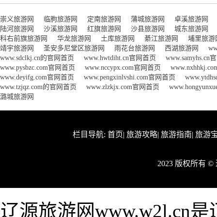
崇义旅游网
临朐旅游网
定南旅游网
蒲城旅游网
卓溪旅游网
陆河旅游网
沙溪旅游网
红旗旅游网
沙县旅游网
城东旅游网
科右前旗旅游网
华龙旅游网
土库旅游网
綦江旅游网
埔里旅游
靖宇旅游网
圣安多尼堂区旅游网
雨花台旅游网
西湖旅游网
ww
www.sdclkj.cn的官网首页
www.hwtdiht.cn官网首页
www.samyhs.c
www.pysbzc.com官网首页
www.nccypx.com官网首页
www.nxhhkj
www.deyifg.com官网首页
www.pengxinlvshi.com官网首页
www.ytd
www.tzjqz.com的官网首页
www.zlzkjx.com官网首页
www.hongyun
潞城旅游网
栏目导航:
首页
|
旅游攻略
|
旅游指南
|
旅游
2023 版权所有 
辽源旅游网www.w2l.